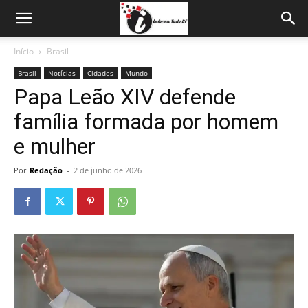
Início
Brasil
Brasil
Notícias
Cidades
Mundo
Papa Leão XIV defende
família formada por homem
e mulher
Por
Redação
-
2 de junho de 2026