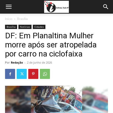
Início
Brasília
Brasília
Notícias
Cidades
DF: Em Planaltina Mulher
morre após ser atropelada
por carro na ciclofaixa
Por
Redação
-
2 de junho de 2026