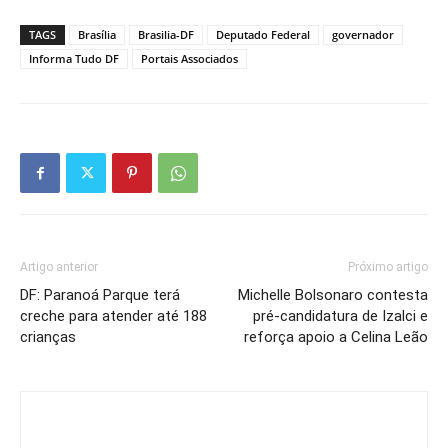
TAGS
Brasília
Brasilia-DF
Deputado Federal
governador
Informa Tudo DF
Portais Associados
Artigo anterior
Próximo artigo
DF: Paranoá Parque terá
Michelle Bolsonaro contesta
creche para atender até 188
pré-candidatura de Izalci e
crianças
reforça apoio a Celina Leão