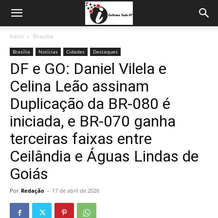
Início
Brasília
Brasília
Notícias
Cidades
Destaques
DF e GO: Daniel Vilela e
Celina Leão assinam
Duplicação da BR-080 é
iniciada, e BR-070 ganha
terceiras faixas entre
Ceilândia e Águas Lindas de
Goiás
Por
Redação
-
17 de abril de 2026