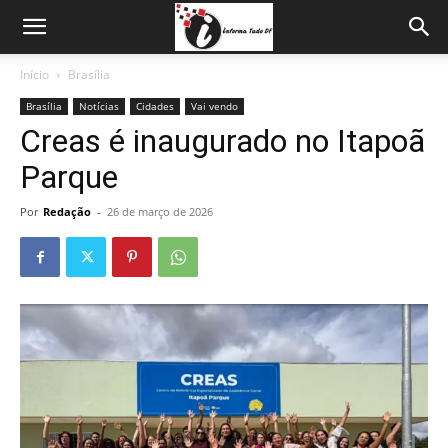
Início
Brasília
Brasília
Notícias
Cidades
Vai vendo
Creas é inaugurado no Itapoã
Parque
Por
Redação
-
26 de março de 2026