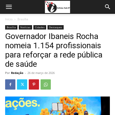
Início
Brasília
Brasília
Notícias
Cidades
Destaques
Governador Ibaneis Rocha
nomeia 1.154 profissionais
para reforçar a rede pública
de saúde
Por
Redação
-
26 de março de 2026