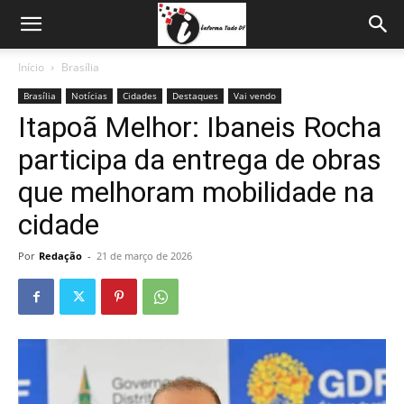
Início
Brasília
Brasília
Notícias
Cidades
Destaques
Vai vendo
Itapoã Melhor: Ibaneis Rocha
participa da entrega de obras
que melhoram mobilidade na
cidade
Por
Redação
-
21 de março de 2026