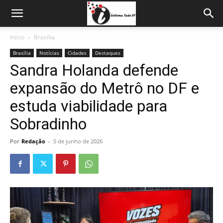
Início
Brasília
Brasília
Notícias
Cidades
Destaques
Sandra Holanda defende
expansão do Metrô no DF e
estuda viabilidade para
Sobradinho
Por
Redação
-
5 de junho de 2026