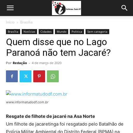
Início
Brasília
Brasília
Notícias
Cidades
Mundo
Politica
Sem categoria
Quem disse que no Lago
Paranoá não tem Jacaré?
Por
Redação
-
4 de março de 2020
www.informatudodf.com.br
Resgate de filhote de jacaré na Asa Norte
Um filhote de jacaretinga foi resgatado pelo Batalhão de
Polícia Militar Ambiental do Distrito Federal (BPMA) na