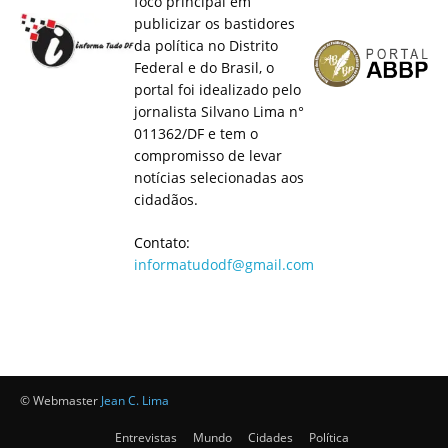
foco principal em
publicizar os bastidores
da política no Distrito
Federal e do Brasil, o
portal foi idealizado pelo
jornalista Silvano Lima n°
011362/DF e tem o
compromisso de levar
notícias selecionadas aos
cidadãos.
Contato:
informatudodf@gmail.com
© Webmaster
Jean C. Lima
Entrevistas
Mundo
Cidades
Política