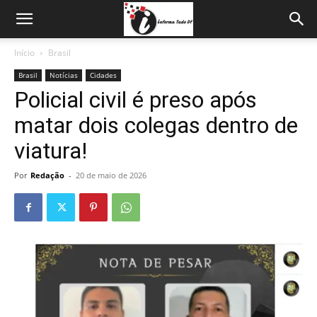
Início
Brasil
Brasil
Notícias
Cidades
Policial civil é preso após
matar dois colegas dentro de
viatura!
Por
Redação
-
20 de maio de 2026