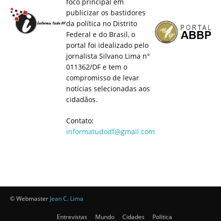
foco principal em
publicizar os bastidores
da política no Distrito
Federal e do Brasil, o
portal foi idealizado pelo
jornalista Silvano Lima n°
011362/DF e tem o
compromisso de levar
notícias selecionadas aos
cidadãos.
Contato:
informatudodf@gmail.com
© Webmaster
Jean C. Lima
Entrevistas
Mundo
Cidades
Política