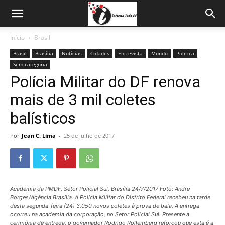
Início
Brasil
Brasil
Brasília
Notícias
Cidades
Entrevista
Mundo
Politica
Sem categoria
Polícia Militar do DF renova
mais de 3 mil coletes
balísticos
Por
Jean C. Lima
-
25 de julho de 2017
Academia da PMDF, Setor Policial Sul, Brasília 24/7/2017 Foto: Andre
Borges/Agência Brasília. A Polícia Militar do Distrito Federal recebeu na tarde
desta segunda-feira (24) 3.050 novos coletes à prova de bala. A entrega
ocorreu na academia da corporação, no Setor Policial Sul. Presente à
cerimônia de entrega, o governador Rodrigo Rollemberg reforçou que esta é a