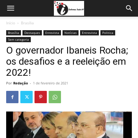
Início
Brasília
Brasília
Destaques
Enrevista
Notícias
Entrevista
Politica
Sem categoria
O governador Ibaneis Rocha;
os desafios e a reeleição em
2022!
Por
Redação
-
1 de fevereiro de 2021