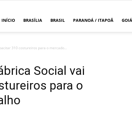
INÍCIO
BRASÍLIA
BRASIL
PARANOÁ / ITAPOÃ
GOI
pacitar 310 costureiros para o mercado...
brica Social vai
stureiros para o
alho