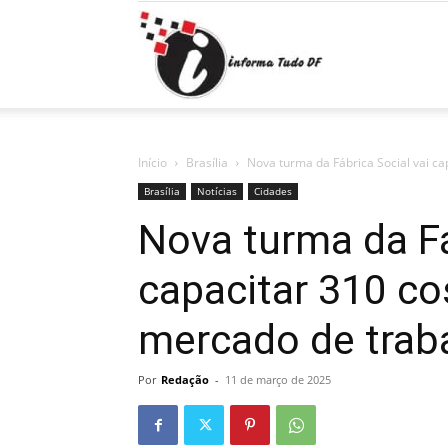
Informa
Tudo
Início
Brasília
Nova turma da Fábrica Social vai ca
Brasília
Notícias
Cidades
Nova turma da Fá
DF
capacitar 310 co
mercado de trab
Por
Redação
-
11 de março de 2025