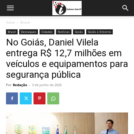
Início
Brasil
Brasil
Destaques
Cidades
Notícias
Goiás
Goiás e Entorno
No Goiás, Daniel Vilela
entrega R$ 12,7 milhões em
veículos e equipamentos para
segurança pública
Por
Redação
-
3 de junho de 2026