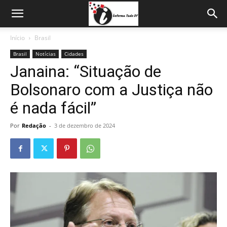
Início
Brasil
Brasil
Notícias
Cidades
Janaina: “Situação de
Bolsonaro com a Justiça não
é nada fácil”
Por
Redação
-
3 de dezembro de 2024