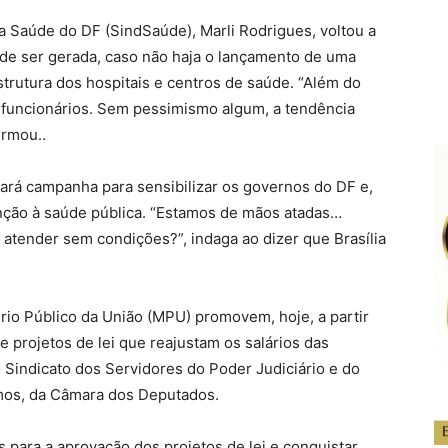
a Saúde do DF (SindSaúde), Marli Rodrigues, voltou a
pode ser gerada, caso não haja o lançamento de uma
strutura dos hospitais e centros de saúde. “Além do
 funcionários. Sem pessimismo algum, a tendência
irmou..
çará campanha para sensibilizar os governos do DF e,
enção à saúde pública. “Estamos de mãos atadas…
tender sem condições?”, indaga ao dizer que Brasília
ério Público da União (MPU) promovem, hoje, a partir
 projetos de lei que reajustam os salários das
 Sindicato dos Servidores do Poder Judiciário e do
mos, da Câmara dos Deputados.
s para a aprovação dos projetos de lei e conquistar