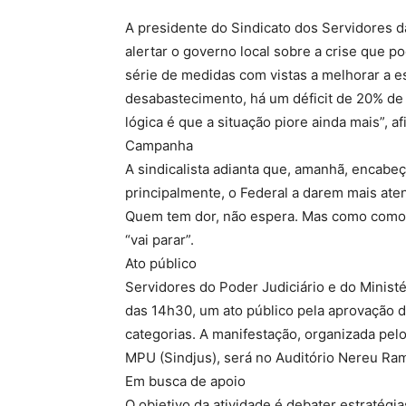
A presidente do Sindicato dos Servidores d
alertar o governo local sobre a crise que 
série de medidas com vistas a melhorar a e
desabastecimento, há um déficit de 20% de
lógica é que a situação piore ainda mais”, af
Campanha
A sindicalista adianta que, amanhã, encabe
principalmente, o Federal a darem mais at
Quem tem dor, não espera. Mas como como a
“vai parar”.
Ato público
Servidores do Poder Judiciário e do Minist
das 14h30, um ato público pela aprovação de
categorias. A manifestação, organizada pelo
MPU (Sindjus), será no Auditório Nereu Ra
Em busca de apoio
O objetivo da atividade é debater estratégia