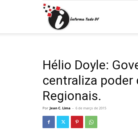
Informa
Tudo
Hélio Doyle: Gov
centraliza poder
DF
Regionais.
Por
Jean C. Lima
-
6 de março de 2015