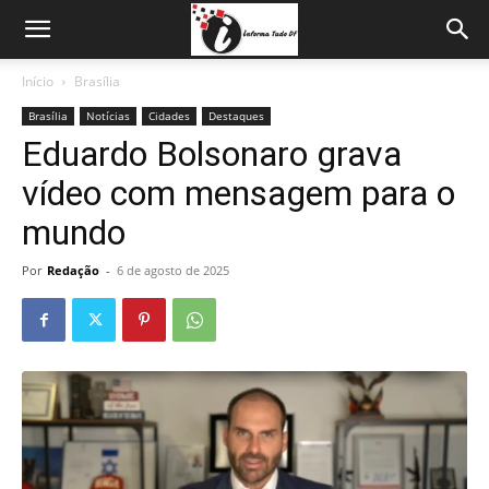
Início
Brasília
Brasília
Notícias
Cidades
Destaques
Eduardo Bolsonaro grava
vídeo com mensagem para o
mundo
Por
Redação
-
6 de agosto de 2025