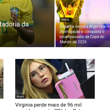
BRASIL
adoria da
Espanha vence a Argentina n
prorrogação e conquista o
bicampeonato da Copa do
Mundo de 2026
Brasil
Virginia perde mais de 96 mil