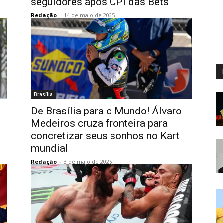
seguidores após CPI das Bets
Redação
-
14 de maio de 2025
Brasília
De Brasília para o Mundo! Álvaro
Medeiros cruza fronteira para
concretizar seus sonhos no Kart
mundial
Redação
-
3 de maio de 2025