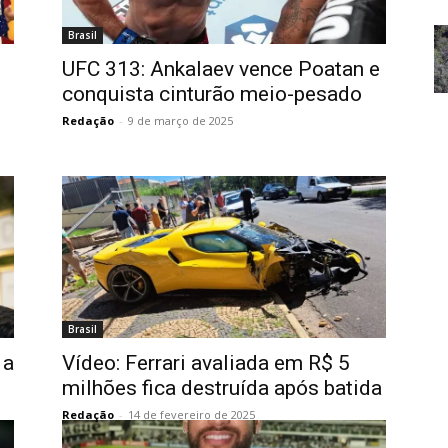
Brasil
UFC 313: Ankalaev vence Poatan e
conquista cinturão meio-pesado
Redação
-
9 de março de 2025
Brasil
 a
Vídeo: Ferrari avaliada em R$ 5
milhões fica destruída após batida
Redação
-
14 de fevereiro de 2025