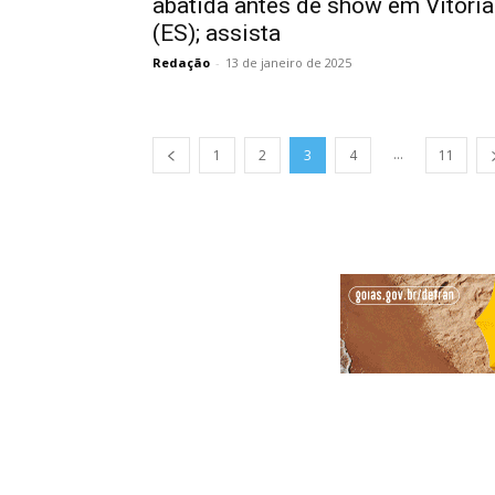
abatida antes de show em Vitória
(ES); assista
Redação
-
13 de janeiro de 2025
...
1
2
3
4
11