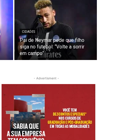
CIDADES
a
Pai de Neymar pede que filho
siga no futebol: “Volte a sorrir
em campo”
- Advertisment -