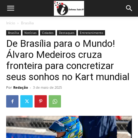
Início
Brasília
Brasília
Notícias
Cidades
Destaques
Entretenimento
De Brasília para o Mundo!
Álvaro Medeiros cruza
fronteira para concretizar
seus sonhos no Kart mundial
Por
Redação
-
3 de maio de 2025