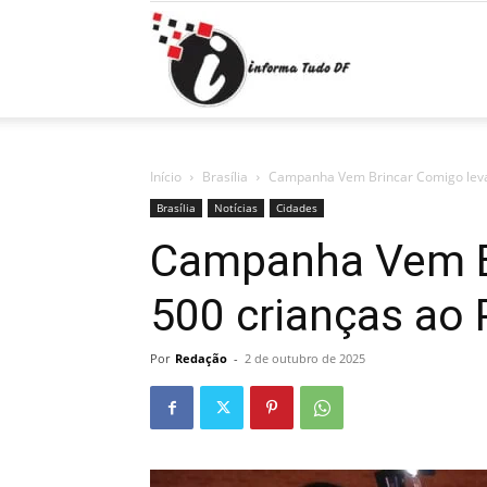
Informa
Tudo
Início
Brasília
Campanha Vem Brincar Comigo leva
Brasília
Notícias
Cidades
Campanha Vem B
DF
500 crianças ao
Por
Redação
-
2 de outubro de 2025