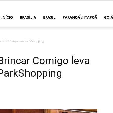
INÍCIO
BRASÍLIA
BRASIL
PARANOÁ / ITAPOÃ
GOI
 500 crianças ao ParkShopping
rincar Comigo leva
 ParkShopping