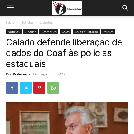
Início
Notícias
Cidades
Notícias
Cidades
Destaques
Goiás
Goiás e Entorno
Politica
Caiado defende liberação de
dados do Coaf às polícias
estaduais
Por
Redação
-
30 de agosto de 2025