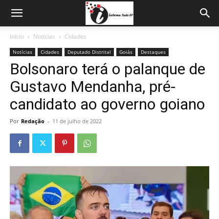
Início
Notícias
Cidades
Notícias
Cidades
Deputado Distrital
Goiás
Destaques
Bolsonaro terá o palanque de
Gustavo Mendanha, pré-
candidato ao governo goiano
Por
Redação
-
11 de julho de 2022