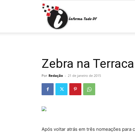
Informa
Tudo
Zebra na Terrac
Por
Redação
-
21 de janeiro de 2015
DF
Após voltar atrás em três nomeações para 