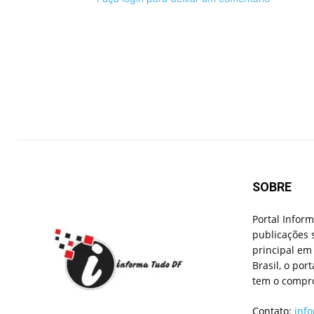
SOBRE
Portal Infor
publicações 
principal em 
Brasil, o por
tem o compro
Contato:
inf