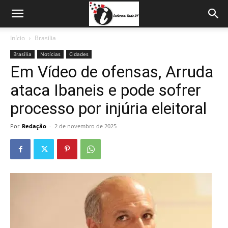
Início
Brasília
Brasília
Notícias
Cidades
Em Vídeo de ofensas, Arruda
ataca Ibaneis e pode sofrer
processo por injúria eleitoral
Por
Redação
-
2 de novembro de 2025