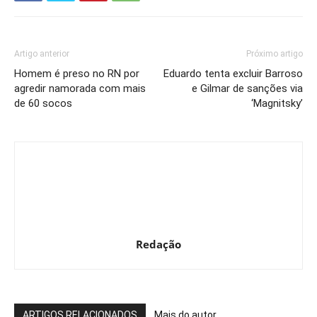
Artigo anterior
Próximo artigo
Homem é preso no RN por
Eduardo tenta excluir Barroso
agredir namorada com mais
e Gilmar de sanções via
de 60 socos
‘Magnitsky’
Redação
ARTIGOS RELACIONADOS
Mais do autor