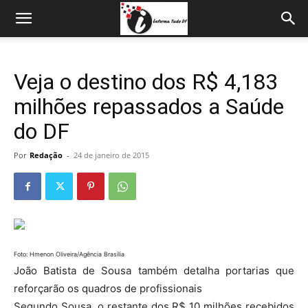
Veja o destino dos R$ 4,183
milhões repassados a Saúde
do DF
Por
Redação
-
24 de janeiro de 2015
Foto: Hmenon Oliveira/Agência Brasília
João Batista de Sousa também detalha portarias que
reforçarão os quadros de profissionais
Segundo Sousa, o restante dos R$ 10 milhões recebidos