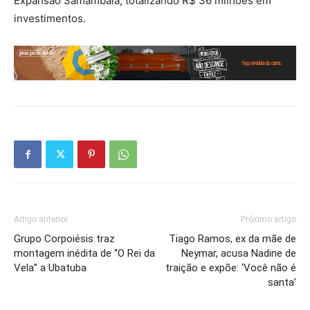
Expansão Samambaia, totalizando R$ 36 milhões em
investimentos.
Artigo anterior
Próximo artigo
Grupo Corpoiésis traz
Tiago Ramos, ex da mãe de
montagem inédita de “O Rei da
Neymar, acusa Nadine de
Vela” a Ubatuba
traição e expõe: ‘Você não é
santa’