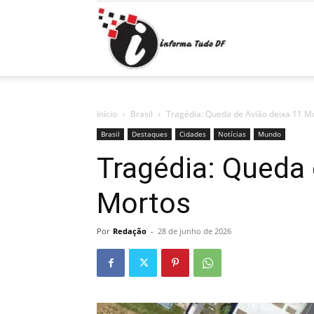
Informa
Tudo
Início
Brasil
Tragédia: Queda de Avião deixa 11 M
Brasil
Destaques
Cidades
Notícias
Mundo
Tragédia: Queda 
DF
Mortos
Por
Redação
-
28 de junho de 2026