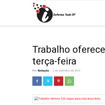
Informa
Tudo
Trabalho oferece
terça-feira
DF
Por
Redação
-
2 de setembro de 2014