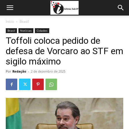
Início
Brasil
Brasil
Notícias
Cidades
Toffoli coloca pedido de
defesa de Vorcaro ao STF em
sigilo máximo
Por
Redação
-
2 de dezembro de 2025