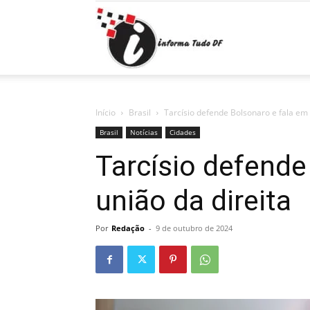
Informa
Tudo
Início
Brasil
Tarcísio defende Bolsonaro e fala em 
Brasil
Notícias
Cidades
Tarcísio defende
DF
união da direita
Por
Redação
-
9 de outubro de 2024