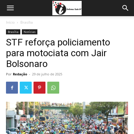
Início
Brasília
Brasília
Notícias
STF reforça policiamento
para motociata com Jair
Bolsonaro
Por
Redação
-
29 de julho de 2025