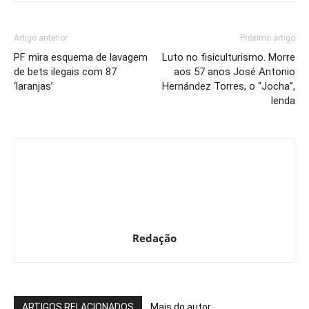
Artigo anterior
Próximo artigo
PF mira esquema de lavagem
Luto no fisiculturismo. Morre
de bets ilegais com 87
aos 57 anos José Antonio
‘laranjas’
Hernández Torres, o “Jocha”,
lenda
Redação
ARTIGOS RELACIONADOS
Mais do autor