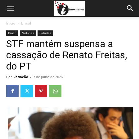
Início
Brasil
Brasil
Notícias
Cidades
STF mantém suspensa a
cassação de Renato Freitas,
do PT
Por
Redação
-
7 de julho de 2026