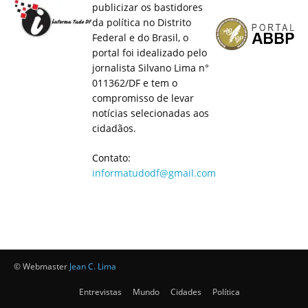
publicizar os bastidores
da política no Distrito
Federal e do Brasil, o
portal foi idealizado pelo
jornalista Silvano Lima n°
011362/DF e tem o
compromisso de levar
notícias selecionadas aos
cidadãos.
Contato:
informatudodf@gmail.com
© Webmaster
Jean C. Lima
Entrevistas
Mundo
Cidades
Política