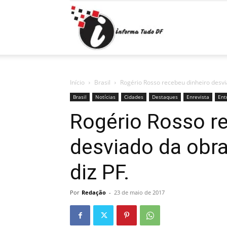
Informa
Tudo
Início
Brasil
Rogério Rosso recebeu dinheiro desvi
Brasil
Notícias
Cidades
Destaques
Enrevista
Ent
Rogério Rosso r
DF
desviado da obra
diz PF.
Por
Redação
-
23 de maio de 2017