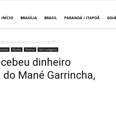
INÍCIO
BRASÍLIA
BRASIL
PARANOÁ / ITAPOÃ
GOI
ado da obra do Mané Garrincha, diz PF.
revista
Mundo
Politica
Sem categoria
ecebeu dinheiro
 do Mané Garrincha,