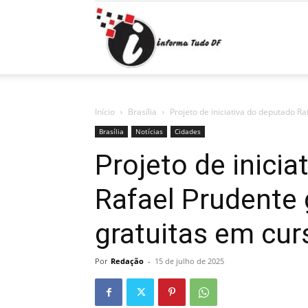
Informa
Tudo
Início
Brasília
Projeto de iniciativa do deputado Ra
Brasília
Notícias
Cidades
Projeto de inici
DF
Rafael Prudente 
gratuitas em cur
Por
Redação
-
15 de julho de 2025