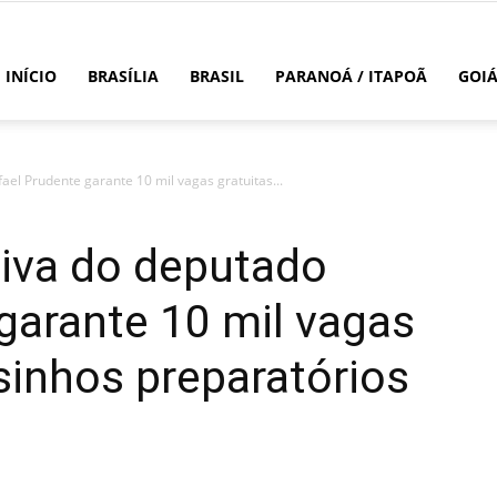
INÍCIO
BRASÍLIA
BRASIL
PARANOÁ / ITAPOÃ
GOI
fael Prudente garante 10 mil vagas gratuitas...
ativa do deputado
garante 10 mil vagas
sinhos preparatórios