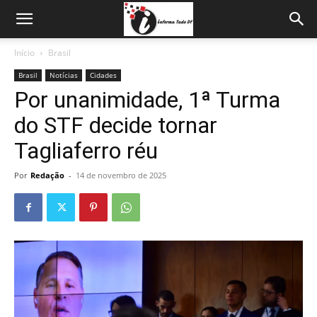
Início
Brasil
Brasil
Notícias
Cidades
Por unanimidade, 1ª Turma
do STF decide tornar
Tagliaferro réu
Por
Redação
-
14 de novembro de 2025