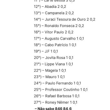
11°) – Larte Bessa 3 0,3
12°) – Abadia 2 0,2
13°) – Campanela 2 0,2
14°) – Juraci Tesoura de Ouro 2 0,2
15°) – Ronaldo Fonseca 2 0,2
16°) – Vitor Paulo 2 0,2
17°) – Augusto Carvalho 1 0,1
18°) – Cabo Patrício 1 0,1
19°) – J.F 1 0,1
20°) – Jovita Rosa 1 0,1
21°) – Lippe Viana 1 0,1
22°) – Magela 1 0,1
23°) – Mauro 1 0,1
24°) – Paulo Fernando 1 0,1
25°) – Professor Coutinho 1 0,1
26°) – Rafael Barbosa 1 0,1
27°) – Roney Nêmer 1 0,1
– Não sabe 846 84,6