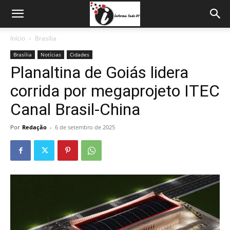
Início
Brasília
Brasília
Notícias
Cidades
Planaltina de Goiás lidera
corrida por megaprojeto ITEC
Canal Brasil-China
Por
Redação
-
6 de setembro de 2025