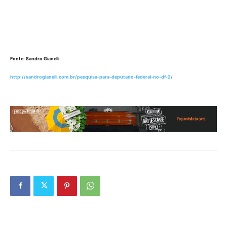
Fonte: Sandro Gianelli
http://sandrogianelli.com.br/pesquisa-para-deputado-federal-no-df-2/