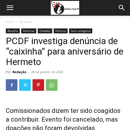
Início
Brasília
Brasília
Notícias
Cidades
Politica
Sem categoria
PCDF investiga denúncia de
“caixinha” para aniversário de
Hermeto
Por
Redação
-
28 de janeiro de 2020
Comissionados dizem ter sido coagidos
a contribuir. Evento foi cancelado, mas
doações não foram devolvidas