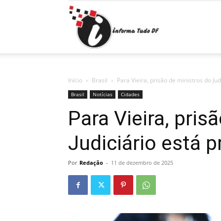
Informa
Tudo
Início
Brasil
Para Vieira, prisão de ministros do Ju
Brasil
Notícias
Cidades
Para Vieira, pris
DF
Judiciário está 
Por
Redação
-
11 de dezembro de 2025