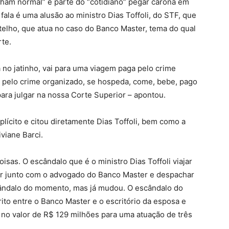
acham normal” e parte do “cotidiano” pegar carona em
fala é uma alusão ao ministro Dias Toffoli, do STF, que
elho, que atua no caso do Banco Master, tema do qual
rte.
 no jatinho, vai para uma viagem paga pelo crime
 pelo crime organizado, se hospeda, come, bebe, pago
para julgar na nossa Corte Superior – apontou.
xplícito e citou diretamente Dias Toffoli, bem como a
viane Barci.
isas. O escândalo que é o ministro Dias Toffoli viajar
ar junto com o advogado do Banco Master e despachar
cândalo do momento, mas já mudou. O escândalo do
to entre o Banco Master e o escritório da esposa e
 no valor de R$ 129 milhões para uma atuação de três