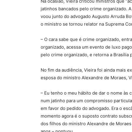
Na ocasião, Vieira criticou ministros que “
jatinhos bancados pelo crime organizado. A 
voou junto do advogado Augusto Arruda Bot
o ministro se tornou relator na Suprema Co
– O cara sabe que é crime organizado, entra
organizado, acessa um evento de luxo pago
pelo crime organizado, e retorna a Brasília 
No fim da audiência, Vieira foi ainda mais e
esposa do ministro Alexandre de Moraes, Vi
– Eu tenho o meu hábito de dar o nome às co
num jatinho para um compromisso particul
em favor do pedido do advogado. Era o es
momento agora é o suposto contrato subscri
dos filhos do ministro Alexandre de Moraes
anos – pontuou.