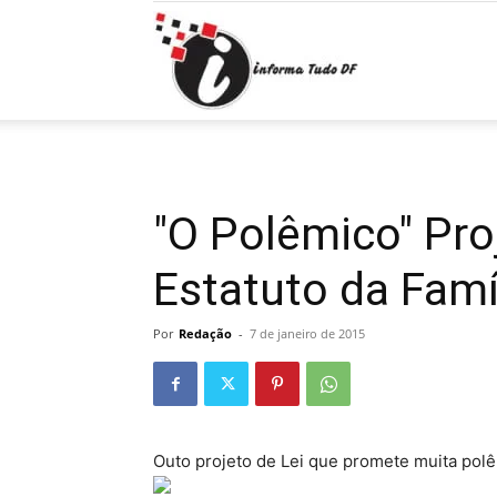
Informa
Tudo
"O Polêmico" Proj
Estatuto da Famí
DF
Por
Redação
-
7 de janeiro de 2015
Outo projeto de Lei que promete muita polêm