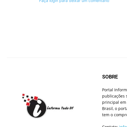
Faça login para deixar um comentário
SOBRE
Portal Infor
publicações 
principal em 
Brasil, o por
tem o compro
Contato:
inf