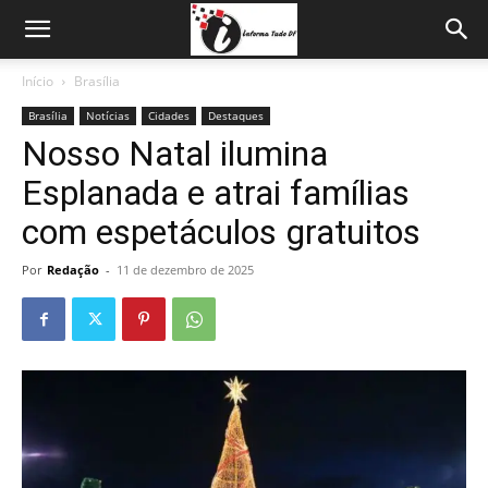
Início
Brasília
Brasília
Notícias
Cidades
Destaques
Nosso Natal ilumina
Esplanada e atrai famílias
com espetáculos gratuitos
Por
Redação
-
11 de dezembro de 2025