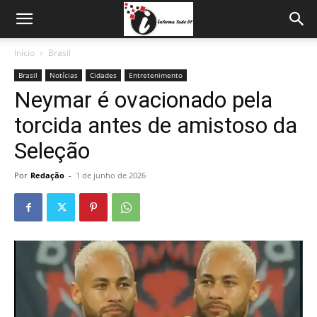
Início
Brasil
Brasil
Notícias
Cidades
Entretenimento
Neymar é ovacionado pela
torcida antes de amistoso da
Seleção
Por
Redação
-
1 de junho de 2026