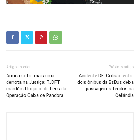
Artigo anterior
Próximo artigo
Arruda sofre mais uma
Acidente DF: Colisão entre
derrota na Justiça; TJDFT
dois ônibus da BsBus deixa
mantém bloqueio de bens da
passageiros feridos na
Operação Caixa de Pandora
Ceilândia