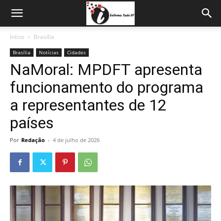
Início
Brasília
Brasília
Notícias
Cidades
NaMoral: MPDFT apresenta
funcionamento do programa
a representantes de 12
países
Por
Redação
-
4 de julho de 2026