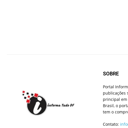
SOBRE
Portal Infor
publicações 
principal em 
Brasil, o por
tem o compro
Contato:
inf