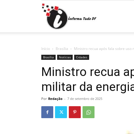
Informa
Tudo
Início
Brasília
Ministro recua após fala sobre uso m
Brasília
Notícias
Cidades
Ministro recua a
DF
militar da energi
Por
Redação
-
7 de setembro de 2025