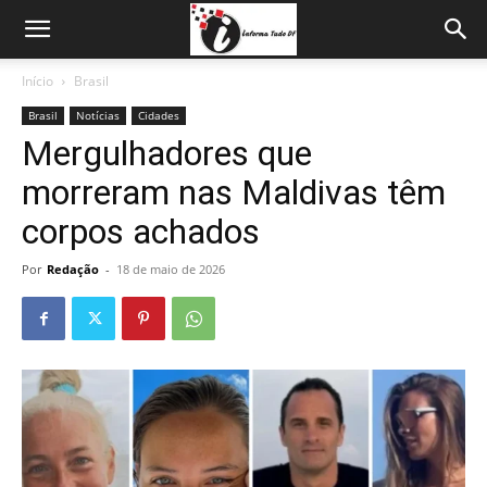
Início
Brasil
Brasil
Notícias
Cidades
Mergulhadores que
morreram nas Maldivas têm
corpos achados
Por
Redação
-
18 de maio de 2026