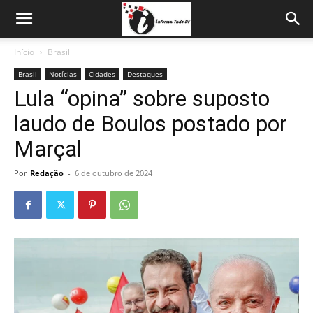
Início
Brasil
Brasil
Notícias
Cidades
Destaques
Lula “opina” sobre suposto
laudo de Boulos postado por
Marçal
Por
Redação
-
6 de outubro de 2024