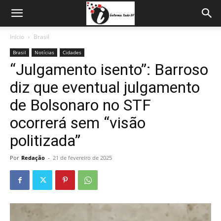
Início
Brasil
Brasil
Notícias
Cidades
“Julgamento isento”: Barroso
diz que eventual julgamento
de Bolsonaro no STF
ocorrerá sem “visão
politizada”
Por
Redação
-
21 de fevereiro de 2025